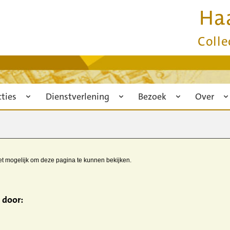
Ha
Colle
cties
Dienstverlening
Bezoek
Over
iet mogelijk om deze pagina te kunnen bekijken.
 door: