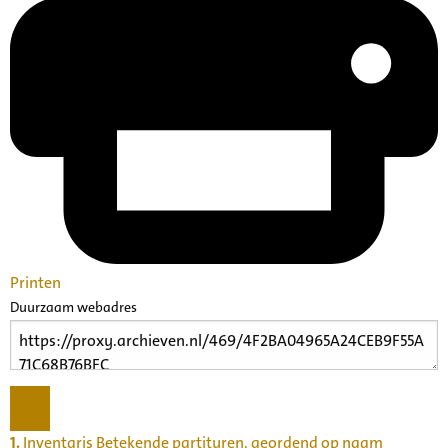
Printen
Duurzaam webadres
1.
Inventaris Betekende partituren, geordend op naam