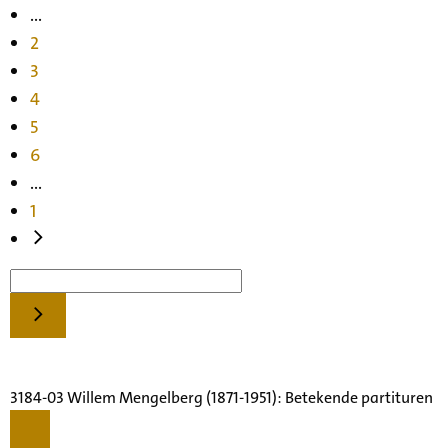
...
2
3
4
5
6
...
1
3184-03 Willem Mengelberg (1871-1951): Betekende partituren