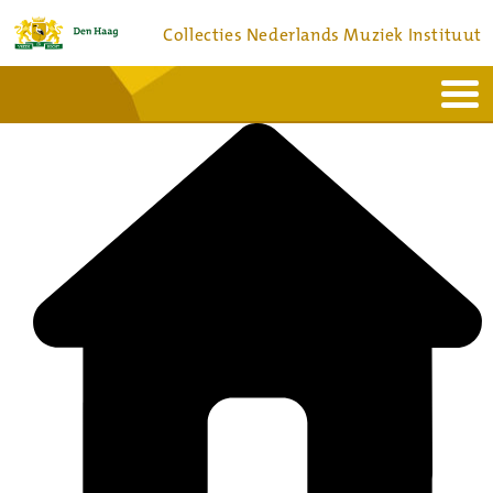
Collecties Nederlands Muziek Instituut
Home
Actueel
Bronnen en collecties
Dienstverlening
Bezoek
Over
Contact