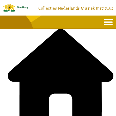
Collecties Nederlands Muziek Instituut
Home
Actueel
Bronnen en collecties
Dienstverlening
Bezoek
Over
Contact