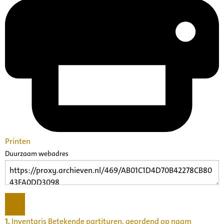
Printen
Duurzaam webadres
1.
Inventaris Betekende partituren, geordend op naam