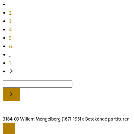
...
2
3
4
5
6
...
1
3184-03 Willem Mengelberg (1871-1951): Betekende partituren