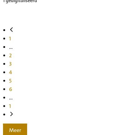
1 gedigitaliseerd
1
...
2
3
4
5
6
...
1
Meer