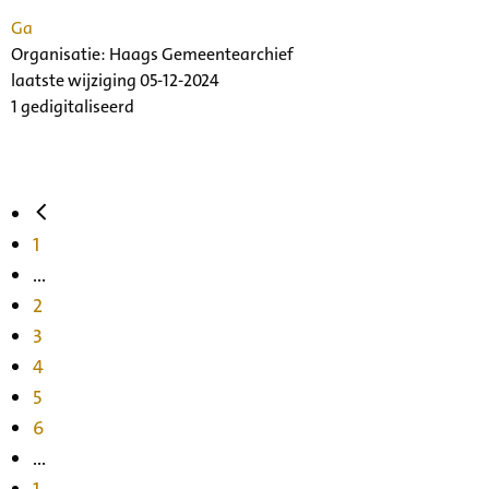
Ga
Organisatie:
Haags Gemeentearchief
laatste wijziging 05-12-2024
1 gedigitaliseerd
1
...
2
3
4
5
6
...
1