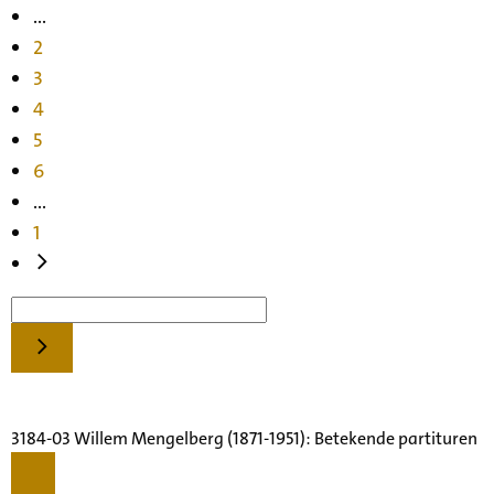
...
2
3
4
5
6
...
1
3184-03 Willem Mengelberg (1871-1951): Betekende partituren