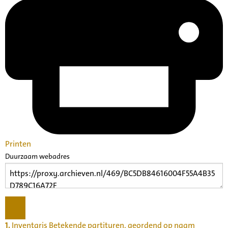
Printen
Duurzaam webadres
1.
Inventaris Betekende partituren, geordend op naam