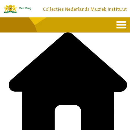
Collecties Nederlands Muziek Instituut
Home
Actueel
Bronnen en collecties
Dienstverlening
Bezoek
Over
Contact