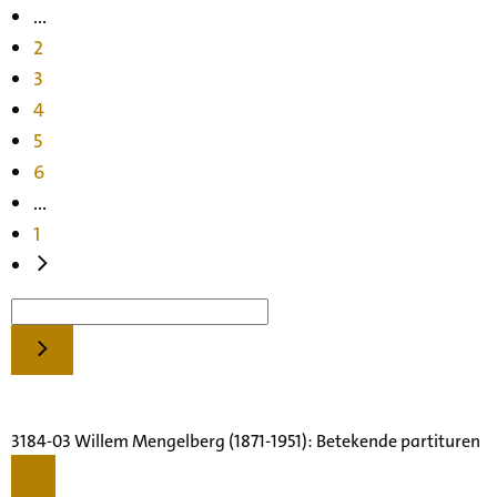
...
2
3
4
5
6
...
1
3184-03 Willem Mengelberg (1871-1951): Betekende partituren