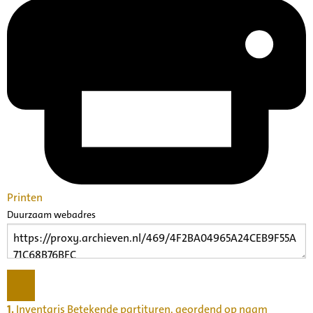
Printen
Duurzaam webadres
1.
Inventaris Betekende partituren, geordend op naam