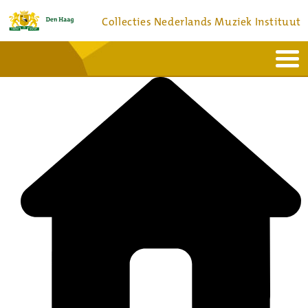
Collecties Nederlands Muziek Instituut
Home
Actueel
Bronnen en collecties
Dienstverlening
Bezoek
Over
Contact