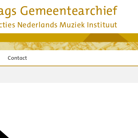
ags Gemeentearchief
cties Nederlands Muziek Instituut
Contact