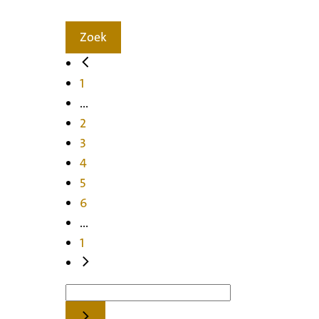
Zoek
1
...
2
3
4
5
6
...
1