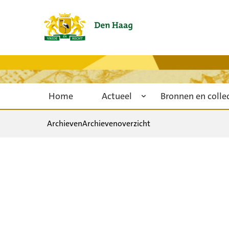
Home
Actueel
Bronnen en colle
Archieven
Archievenoverzicht