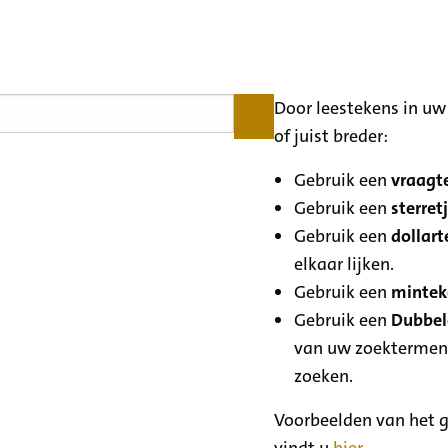
Door leestekens in uw 
of juist breder:
Gebruik een
vraagte
Gebruik een
sterretj
Gebruik een
dollart
elkaar lijken.
Gebruik een
minteke
Gebruik een
Dubbele
van uw zoektermen
zoeken.
Voorbeelden van het g
vindt u
hier
.