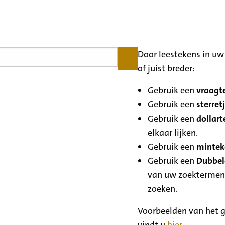
Door leestekens in uw 
of juist breder:
Gebruik een
vraagte
Gebruik een
sterretj
Gebruik een
dollart
elkaar lijken.
Gebruik een
minteke
Gebruik een
Dubbele
van uw zoektermen
zoeken.
Voorbeelden van het g
vindt u
hier
.