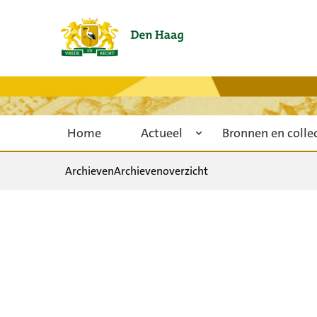
Home
Actueel
Bronnen en colle
Archieven
Archievenoverzicht