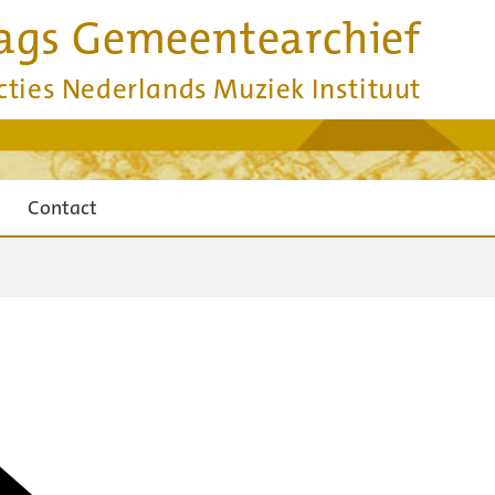
ags Gemeentearchief
cties Nederlands Muziek Instituut
Contact