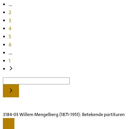
...
2
3
4
5
6
...
1
3184-03 Willem Mengelberg (1871-1951): Betekende partituren