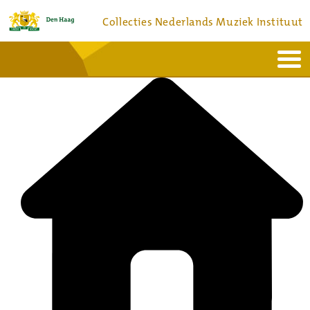
Collecties Nederlands Muziek Instituut
Home
Actueel
Bronnen en collecties
Dienstverlening
Bezoek
Over
Contact