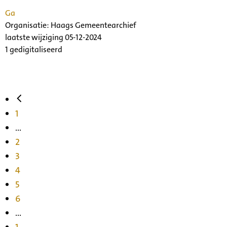
Ga
Organisatie:
Haags Gemeentearchief
laatste wijziging 05-12-2024
1 gedigitaliseerd
1
...
2
3
4
5
6
...
1