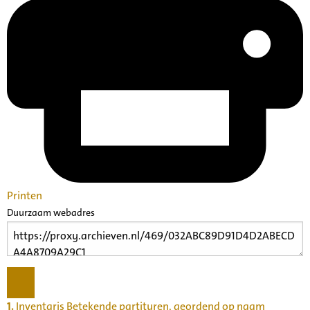
Printen
Duurzaam webadres
1.
Inventaris Betekende partituren, geordend op naam