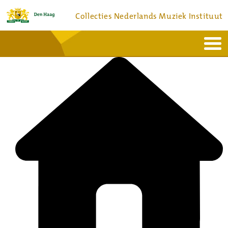
Collecties Nederlands Muziek Instituut
Home
Actueel
Bronnen en collecties
Dienstverlening
Bezoek
Over
Contact