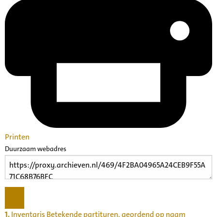
Printen
Duurzaam webadres
1.
Inventaris Betekende partituren, geordend op naam