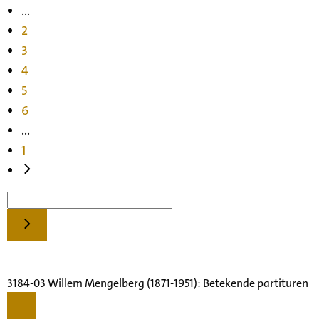
...
2
3
4
5
6
...
1
3184-03 Willem Mengelberg (1871-1951): Betekende partituren