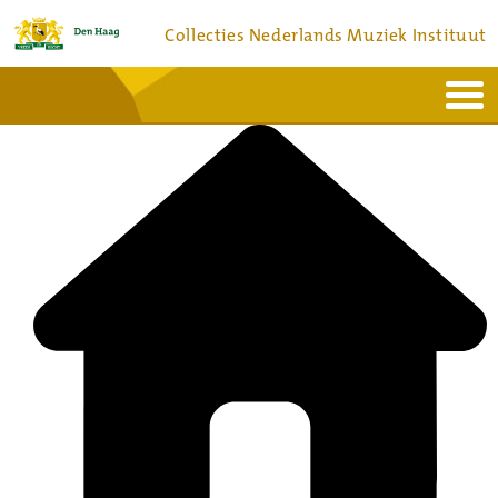
Collecties Nederlands Muziek Instituut
Home
Actueel
Bronnen en collecties
Dienstverlening
Bezoek
Over
Contact