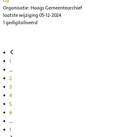
Ga
Organisatie:
Haags Gemeentearchief
laatste wijziging 05-12-2024
1 gedigitaliseerd
1
...
2
3
4
5
6
...
1