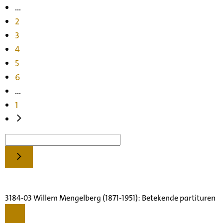
...
2
3
4
5
6
...
1
3184-03 Willem Mengelberg (1871-1951): Betekende partituren