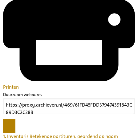
Printen
Duurzaam webadres
1.
Inventaris Betekende partituren, geordend op naam