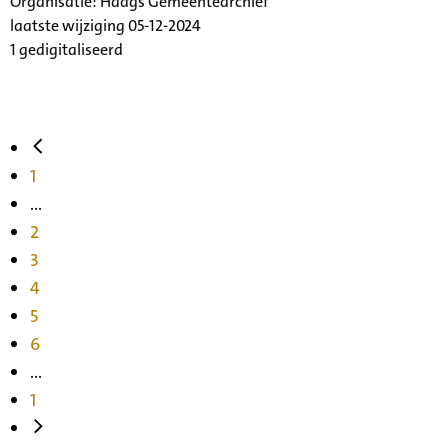
Organisatie:
Haags Gemeentearchief
laatste wijziging 05-12-2024
1 gedigitaliseerd
1
...
2
3
4
5
6
...
1