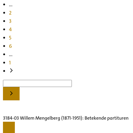
...
2
3
4
5
6
...
1
3184-03 Willem Mengelberg (1871-1951): Betekende partituren