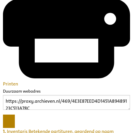
Printen
Duurzaam webadres
1.
Inventaris Betekende partituren, geordend op naam