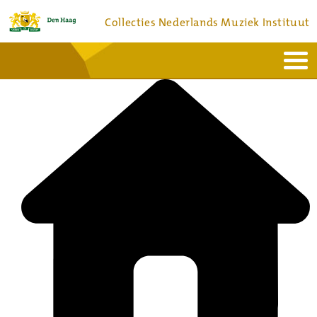
Collecties Nederlands Muziek Instituut
Home
Actueel
Bronnen en collecties
Dienstverlening
Bezoek
Over
Contact