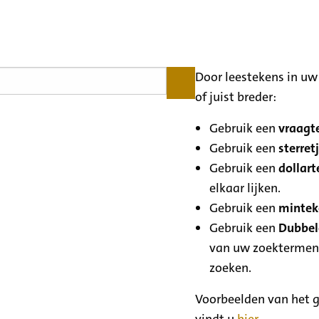
Door leestekens in uw 
of juist breder:
Gebruik een
vraagte
Gebruik een
sterretj
Gebruik een
dollart
elkaar lijken.
Gebruik een
minteke
Gebruik een
Dubbele
van uw zoektermen
zoeken.
Voorbeelden van het g
vindt u
hier
.