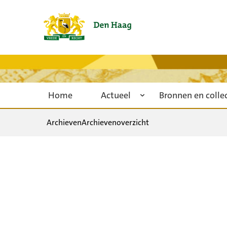
Home
Actueel
Bronnen en colle
Archieven
Archievenoverzicht