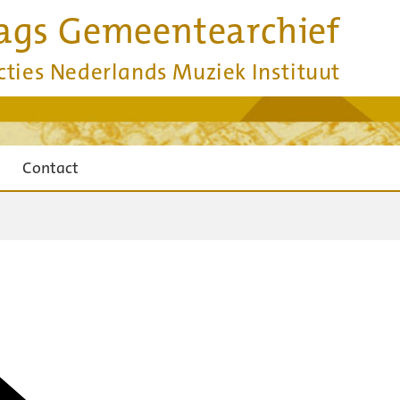
ags Gemeentearchief
cties Nederlands Muziek Instituut
Contact