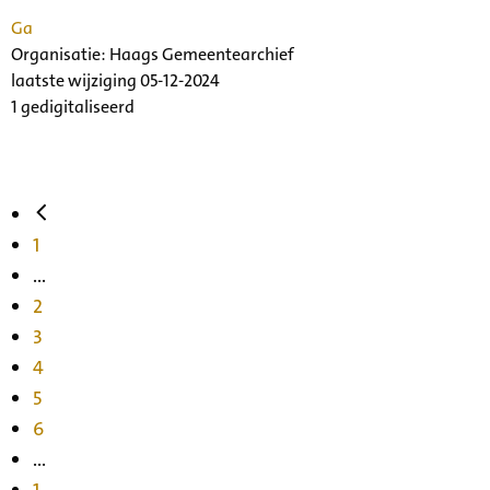
Ga
Organisatie:
Haags Gemeentearchief
laatste wijziging 05-12-2024
1 gedigitaliseerd
1
...
2
3
4
5
6
...
1