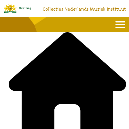
Collecties Nederlands Muziek Instituut
Home
Actueel
Bronnen en collecties
Dienstverlening
Bezoek
Over
Contact