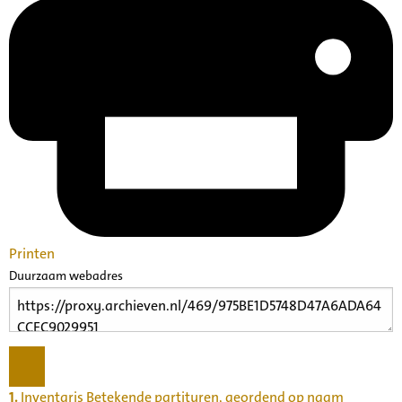
Printen
Duurzaam webadres
1.
Inventaris Betekende partituren, geordend op naam