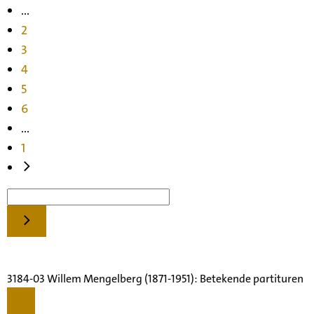
...
2
3
4
5
6
...
1
3184-03 Willem Mengelberg (1871-1951): Betekende partituren