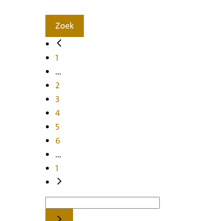
Zoek
1
...
2
3
4
5
6
...
1