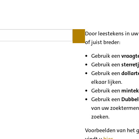
Door leestekens in uw 
of juist breder:
Gebruik een
vraagte
Gebruik een
sterretj
Gebruik een
dollart
elkaar lijken.
Gebruik een
minteke
Gebruik een
Dubbele
van uw zoektermen
zoeken.
Voorbeelden van het g
vindt u
hier
.