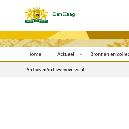
Home
Actueel
Bronnen en colle
Archieven
Archievenoverzicht