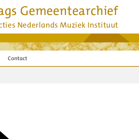
ags Gemeentearchief
cties Nederlands Muziek Instituut
Contact