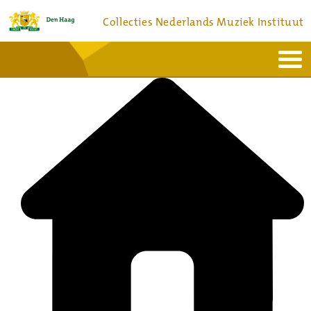
Collecties Nederlands Muziek Instituut
Home
Actueel
Bronnen en collecties
Dienstverlening
Bezoek
Over
Contact