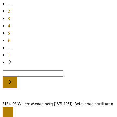
...
2
3
4
5
6
...
1
3184-03 Willem Mengelberg (1871-1951): Betekende partituren