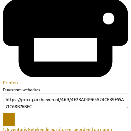
Printen
Duurzaam webadres
1.
Inventaris Betekende partituren, geordend op naam