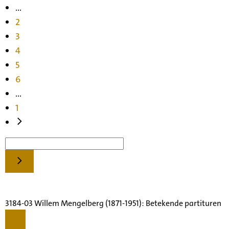
...
2
3
4
5
6
...
1
3184-03 Willem Mengelberg (1871-1951): Betekende partituren