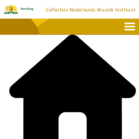
Collecties Nederlands Muziek Instituut
Home
Actueel
Bronnen en collecties
Dienstverlening
Bezoek
Over
Contact