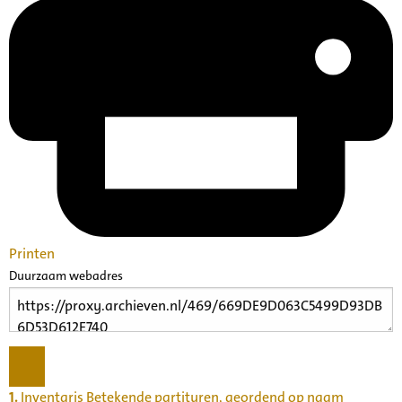
Printen
Duurzaam webadres
1.
Inventaris Betekende partituren, geordend op naam