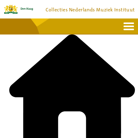
Collecties Nederlands Muziek Instituut
Home
Actueel
Bronnen en collecties
Dienstverlening
Bezoek
Over
Contact