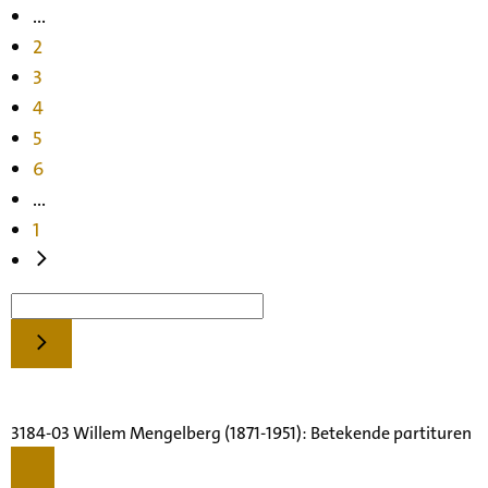
...
2
3
4
5
6
...
1
3184-03 Willem Mengelberg (1871-1951): Betekende partituren