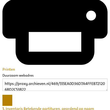
Printen
Duurzaam webadres
1.
Inventaris Betekende partituren, geordend op naam