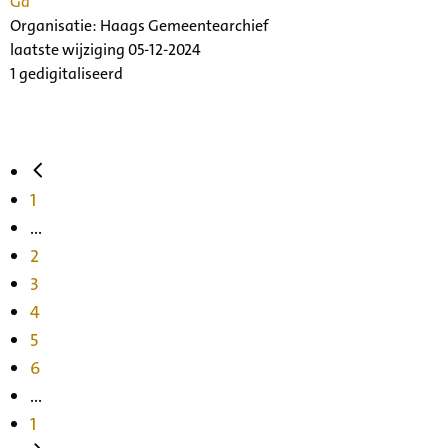
Ga
Organisatie:
Haags Gemeentearchief
laatste wijziging 05-12-2024
1 gedigitaliseerd
1
...
2
3
4
5
6
...
1