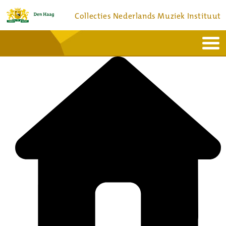
Collecties Nederlands Muziek Instituut
Home
Actueel
Bronnen en collecties
Dienstverlening
Bezoek
Over
Contact