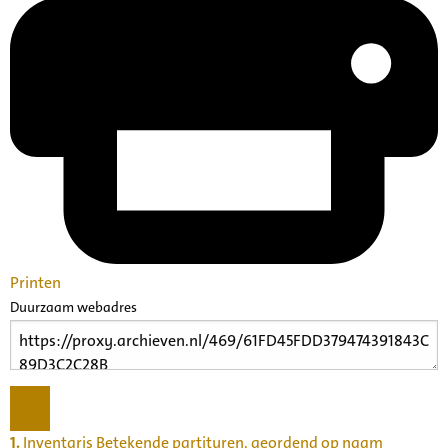
Printen
Duurzaam webadres
1.
Inventaris Betekende partituren, geordend op naam