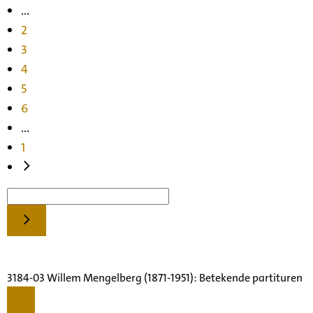
...
2
3
4
5
6
...
1
3184-03 Willem Mengelberg (1871-1951): Betekende partituren