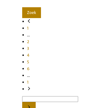
Zoek
1
...
2
3
4
5
6
...
1