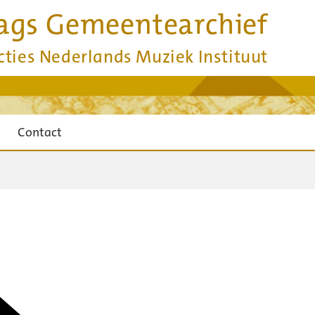
ags Gemeentearchief
cties Nederlands Muziek Instituut
Contact