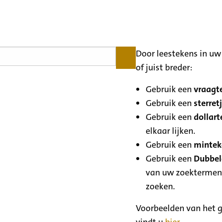
Door leestekens in uw 
of juist breder:
Gebruik een
vraagte
Gebruik een
sterretj
Gebruik een
dollart
elkaar lijken.
Gebruik een
minteke
Gebruik een
Dubbele
van uw zoektermen
zoeken.
Voorbeelden van het g
vindt u
hier
.