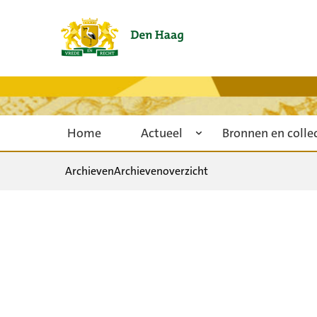
Home
Actueel
Bronnen en colle
Archieven
Archievenoverzicht