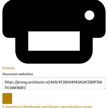
Printen
Duurzaam webadres
1.
Inventaris Betekende partituren, geordend op naam