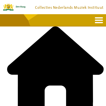
Collecties Nederlands Muziek Instituut
Home
Actueel
Bronnen en collecties
Dienstverlening
Bezoek
Over
Contact