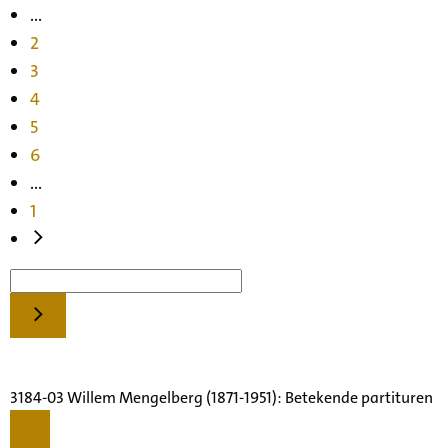
...
2
3
4
5
6
...
1
3184-03 Willem Mengelberg (1871-1951): Betekende partituren