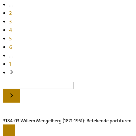
...
2
3
4
5
6
...
1
3184-03 Willem Mengelberg (1871-1951): Betekende partituren