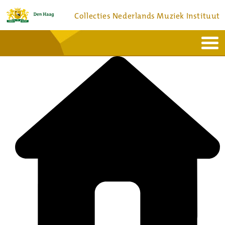
Collecties Nederlands Muziek Instituut
Home
Actueel
Bronnen en collecties
Dienstverlening
Bezoek
Over
Contact