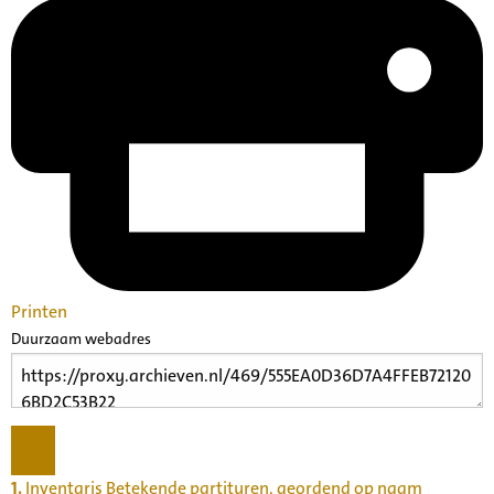
Printen
Duurzaam webadres
1.
Inventaris Betekende partituren, geordend op naam