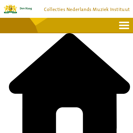
Collecties Nederlands Muziek Instituut
Home
Actueel
Bronnen en collecties
Dienstverlening
Bezoek
Over
Contact