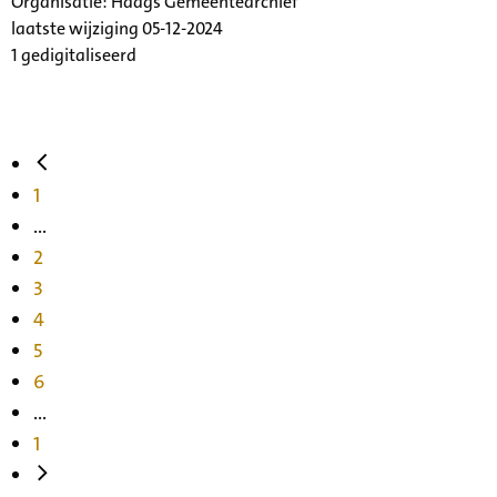
Organisatie:
Haags Gemeentearchief
laatste wijziging 05-12-2024
1 gedigitaliseerd
1
...
2
3
4
5
6
...
1