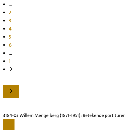
...
2
3
4
5
6
...
1
3184-03 Willem Mengelberg (1871-1951): Betekende partituren