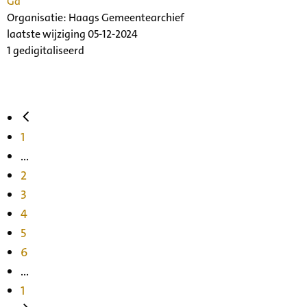
Ga
Organisatie:
Haags Gemeentearchief
laatste wijziging 05-12-2024
1 gedigitaliseerd
1
...
2
3
4
5
6
...
1