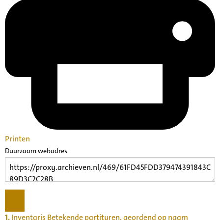
Printen
Duurzaam webadres
1.
Inventaris Betekende partituren, geordend op naam