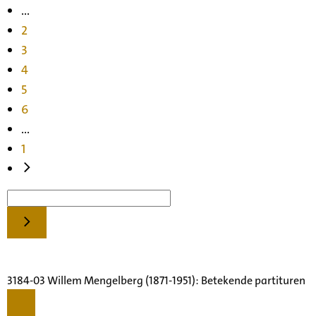
...
2
3
4
5
6
...
1
3184-03 Willem Mengelberg (1871-1951): Betekende partituren