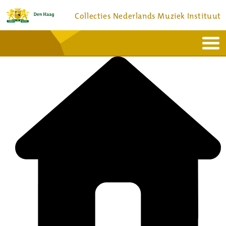
Collecties Nederlands Muziek Instituut
Home
Actueel
Bronnen en collecties
Dienstverlening
Bezoek
Over
Contact