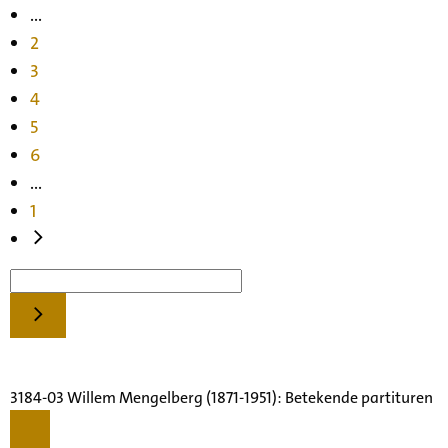
...
2
3
4
5
6
...
1
3184-03 Willem Mengelberg (1871-1951): Betekende partituren