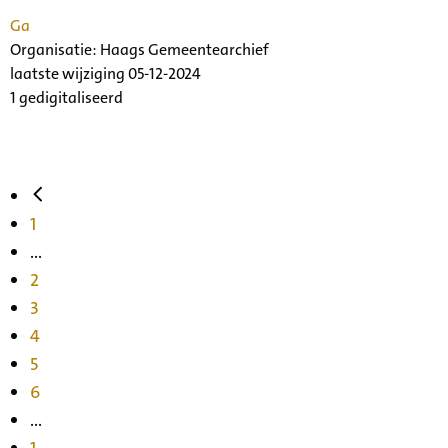
Ga
Organisatie:
Haags Gemeentearchief
laatste wijziging 05-12-2024
1 gedigitaliseerd
1
...
2
3
4
5
6
...
1