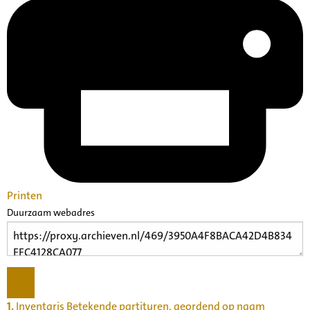
Printen
Duurzaam webadres
1.
Inventaris Betekende partituren, geordend op naam