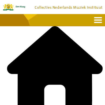
Collecties Nederlands Muziek Instituut
Home
Actueel
Bronnen en collecties
Dienstverlening
Bezoek
Over
Contact