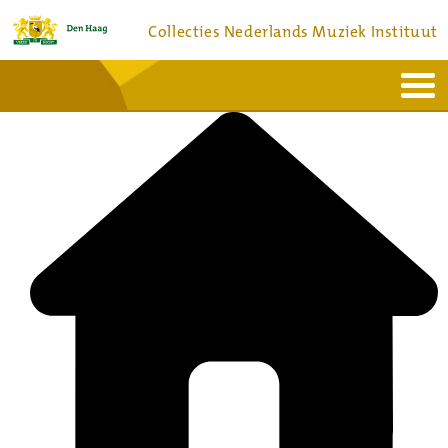
Collecties Nederlands Muziek Instituut
Home
Actueel
Bronnen en collecties
Dienstverlening
Bezoek
Over
Contact