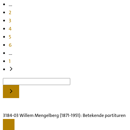
...
2
3
4
5
6
...
1
3184-03 Willem Mengelberg (1871-1951): Betekende partituren