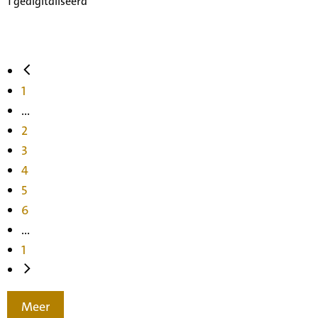
1 gedigitaliseerd
1
...
2
3
4
5
6
...
1
Meer