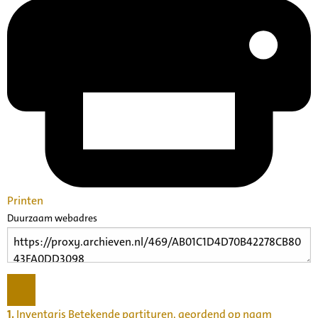
Printen
Duurzaam webadres
1.
Inventaris Betekende partituren, geordend op naam