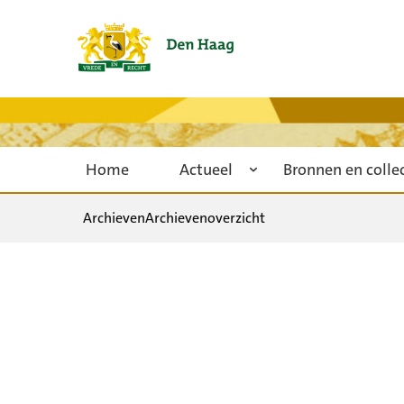
Home
Actueel
Bronnen en colle
Archieven
Archievenoverzicht