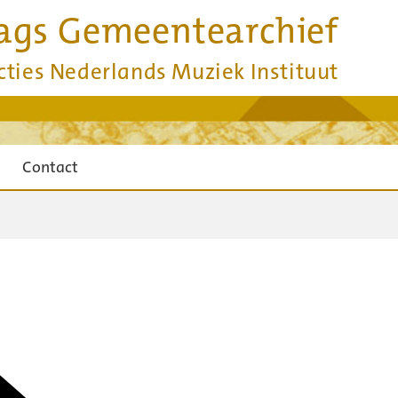
ags Gemeentearchief
cties Nederlands Muziek Instituut
Contact