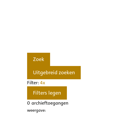
Zoek
Uitgebreid zoeken
Filter:
4
x
Filters legen
0
archieftoegangen
weergave: