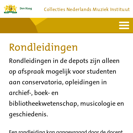
Collecties Nederlands Muziek Instituut
Home
Actueel
Bronnen en collecties
Rondleidingen
Dienstverlening
Bezoek
Over
Contact
Rondleidingen in de depots zijn alleen
op afspraak mogelijk voor studenten
aan conservatoria, opleidingen in
archief-, boek- en
bibliotheekwetenschap, musicologie en
geschiedenis.
Een rondleiding kan aangevraagd door de docent