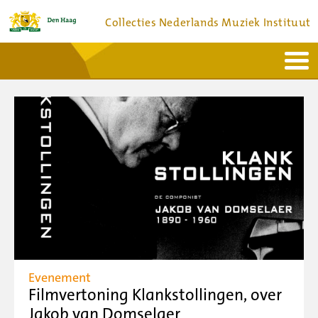
Collecties Nederlands Muziek Instituut
Home
Actueel
Bronnen en collecties
Dienstverlening
Bezoek
Over
Contact
Evenement
Filmvertoning Klankstollingen, over
Jakob van Domselaer