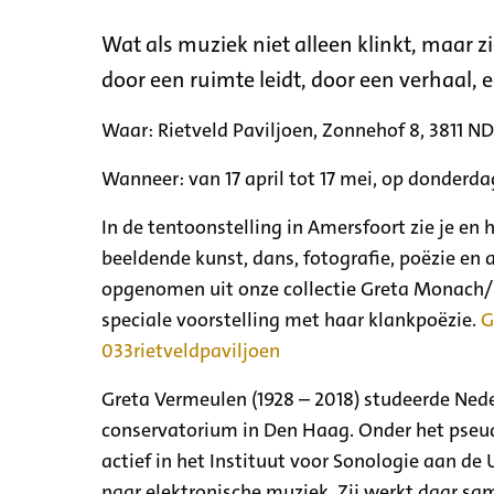
Wat als muziek niet alleen klinkt, maar z
door een ruimte leidt, door een verhaal,
Waar: Rietveld Paviljoen, Zonnehof 8, 3811 N
Wanneer: van 17 april tot 17 mei, op donderda
In de tentoonstelling in Amersfoort zie je en 
beeldende kunst, dans, fotografie, poëzie en a
opgenomen uit onze collectie Greta Monach/Ve
speciale voorstelling met haar klankpoëzie.
G
033rietveldpaviljoen
Greta Vermeulen (1928 – 2018) studeerde Nede
conservatorium in Den Haag. Onder het pseud
actief in het Instituut voor Sonologie aan de
naar elektronische muziek. Zij werkt daar s