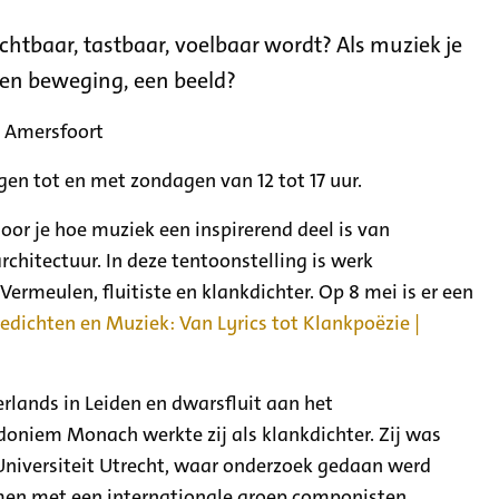
ichtbaar, tastbaar, voelbaar wordt? Als muziek je
 een beweging, een beeld?
D Amersfoort
gen tot en met zondagen van 12 tot 17 uur.
hoor je hoe muziek een inspirerend deel is van
rchitectuur. In deze tentoonstelling is werk
rmeulen, fluitiste en klankdichter. Op 8 mei is er een
edichten en Muziek: Van Lyrics tot Klankpoëzie |
rlands in Leiden en dwarsfluit aan het
oniem Monach werkte zij als klankdichter. Zij was
 Universiteit Utrecht, waar onderzoek gedaan werd
amen met een internationale groep componisten,