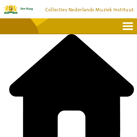
Collecties Nederlands Muziek Instituut
Home
Actueel
Bronnen en collecties
Dienstverlening
Bezoek
Over
Contact