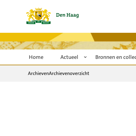
Home
Actueel
Bronnen en colle
Archieven
Archievenoverzicht