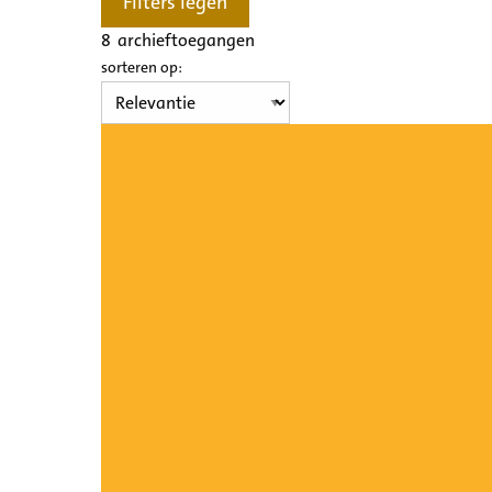
Filters legen
8
archieftoegangen
sorteren op: