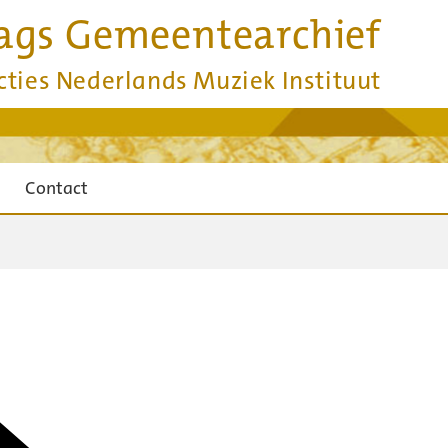
ags Gemeentearchief
cties Nederlands Muziek Instituut
Contact