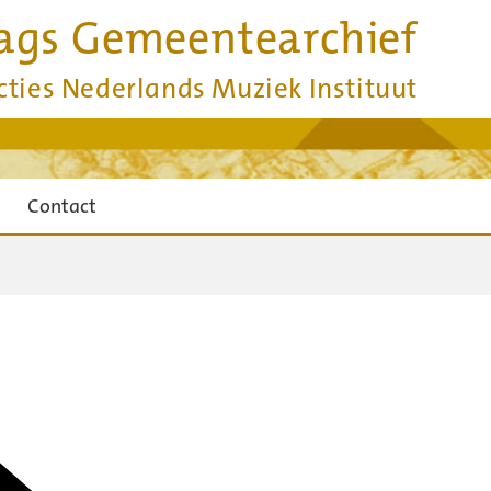
ags Gemeentearchief
cties Nederlands Muziek Instituut
Contact