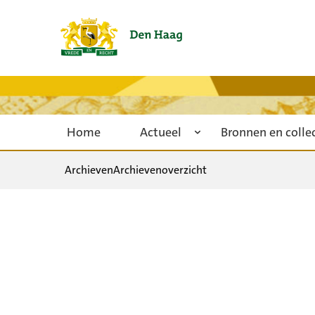
Home
Actueel
Bronnen en colle
Archieven
Archievenoverzicht