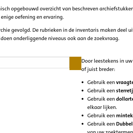
rchisch opgebouwd overzicht van beschreven archiefstukken
 enige oefening en ervaring.
archie gevolgd. De rubrieken in de inventaris maken deel u
oldoen onderliggende niveaus ook aan de zoekvraag.
Door leestekens in uw 
of juist breder:
Gebruik een
vraagte
Gebruik een
sterretj
Gebruik een
dollart
elkaar lijken.
Gebruik een
minteke
Gebruik een
Dubbele
van uw zoektermen