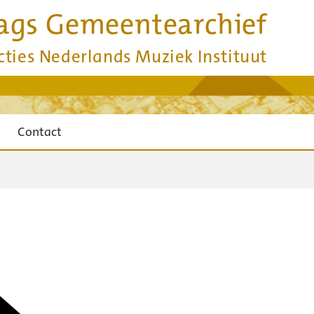
ags Gemeentearchief
cties Nederlands Muziek Instituut
Contact