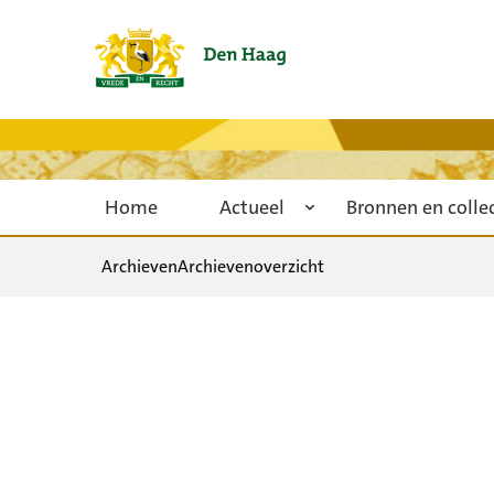
Home
Actueel
Bronnen en colle
Archieven
Archievenoverzicht