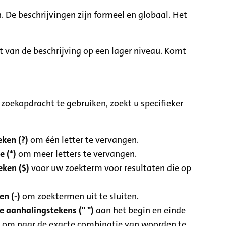
. De beschrijvingen zijn formeel en globaal. Het
it van de beschrijving op een lager niveau. Komt
zoekopdracht te gebruiken, zoekt u specifieker
ken (?)
om één letter te vervangen.
e (*)
om meer letters te vervangen.
eken ($)
voor uw zoekterm voor resultaten die op
n (-)
om zoektermen uit te sluiten.
 aanhalingstekens (" ")
aan het begin en einde
 om naar de exacte combinatie van woorden te