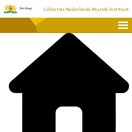
Collecties Nederlands Muziek Instituut
Home
Actueel
Bronnen en collecties
Dienstverlening
Bezoek
Over
Contact