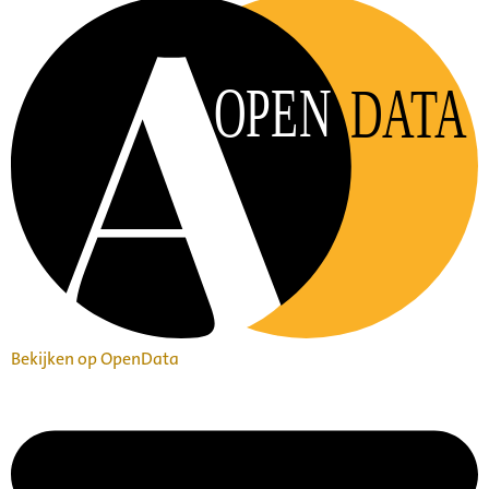
OPEN
DATA
Bekijken op OpenData