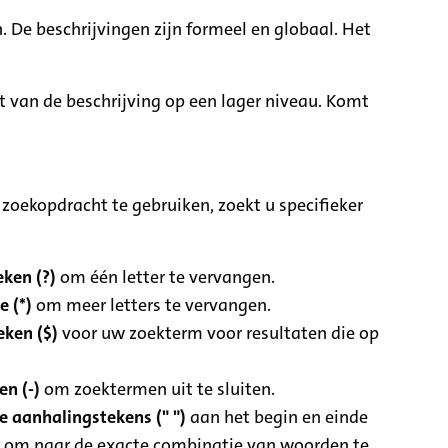
. De beschrijvingen zijn formeel en globaal. Het
it van de beschrijving op een lager niveau. Komt
zoekopdracht te gebruiken, zoekt u specifieker
ken (?)
om één letter te vervangen.
e (*)
om meer letters te vervangen.
eken ($)
voor uw zoekterm voor resultaten die op
n (-)
om zoektermen uit te sluiten.
 aanhalingstekens (" ")
aan het begin en einde
 om naar de exacte combinatie van woorden te