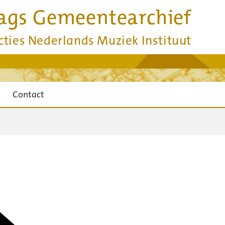
ags Gemeentearchief
cties Nederlands Muziek Instituut
Contact