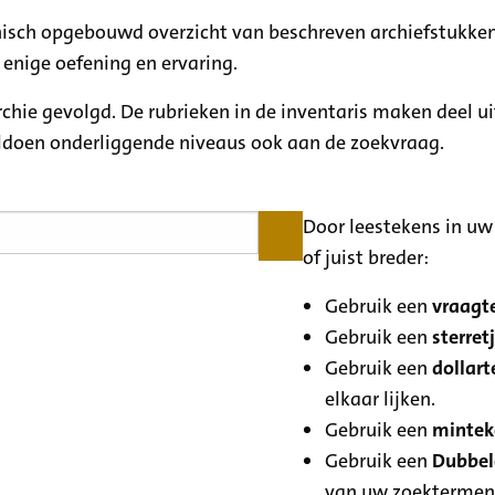
rchisch opgebouwd overzicht van beschreven archiefstukken
 enige oefening en ervaring.
archie gevolgd. De rubrieken in de inventaris maken deel u
oldoen onderliggende niveaus ook aan de zoekvraag.
Door leestekens in uw 
of juist breder:
Gebruik een
vraagte
Gebruik een
sterretj
Gebruik een
dollart
elkaar lijken.
Gebruik een
minteke
Gebruik een
Dubbele
van uw zoektermen