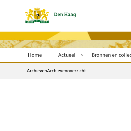
Home
Actueel
Bronnen en colle
Archieven
Archievenoverzicht