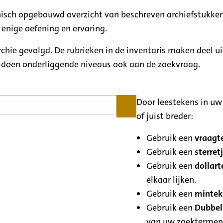
rchisch opgebouwd overzicht van beschreven archiefstukken
 enige oefening en ervaring.
archie gevolgd. De rubrieken in de inventaris maken deel u
oldoen onderliggende niveaus ook aan de zoekvraag.
Door leestekens in uw 
of juist breder:
Gebruik een
vraagte
Gebruik een
sterretj
Gebruik een
dollart
elkaar lijken.
Gebruik een
minteke
Gebruik een
Dubbele
van uw zoektermen