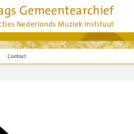
ags Gemeentearchief
cties Nederlands Muziek Instituut
Contact