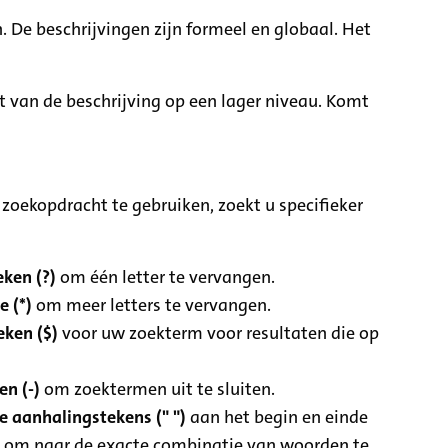
. De beschrijvingen zijn formeel en globaal. Het
it van de beschrijving op een lager niveau. Komt
zoekopdracht te gebruiken, zoekt u specifieker
ken (?)
om één letter te vervangen.
e (*)
om meer letters te vervangen.
eken ($)
voor uw zoekterm voor resultaten die op
n (-)
om zoektermen uit te sluiten.
 aanhalingstekens (" ")
aan het begin en einde
 om naar de exacte combinatie van woorden te