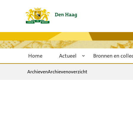
Home
Actueel
Bronnen en colle
Archieven
Archievenoverzicht