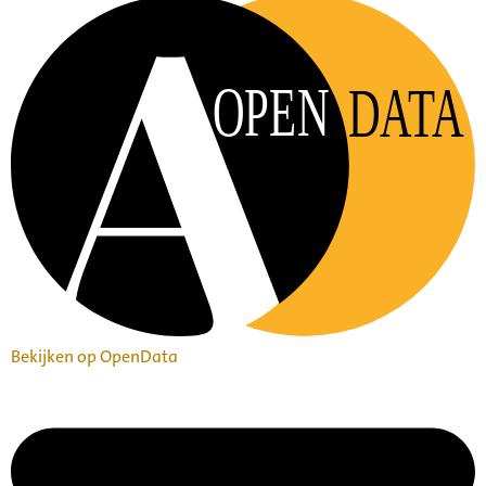
OPEN
DATA
Bekijken op OpenData