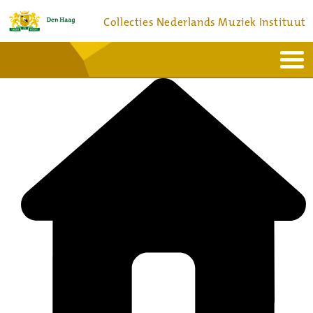
Collecties Nederlands Muziek Instituut
Home
Actueel
Bronnen en collecties
Dienstverlening
Bezoek
Over
Contact