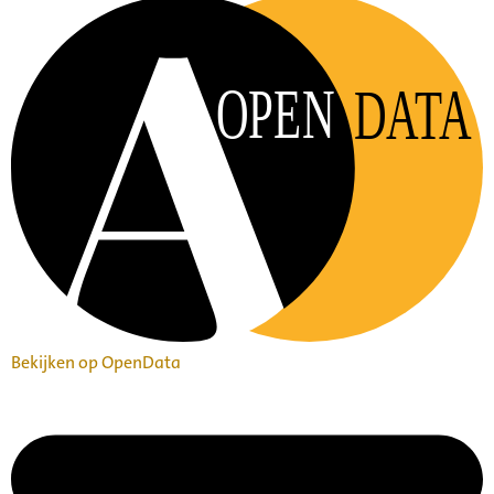
OPEN
DATA
Bekijken op OpenData