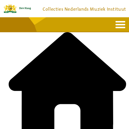
Collecties Nederlands Muziek Instituut
Home
Actueel
Bronnen en collecties
Dienstverlening
Bezoek
Over
Contact