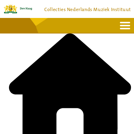
Collecties Nederlands Muziek Instituut
Home
Actueel
Bronnen en collecties
Dienstverlening
Bezoek
Over
Contact