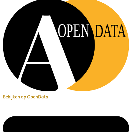
OPEN
DATA
Bekijken op OpenData