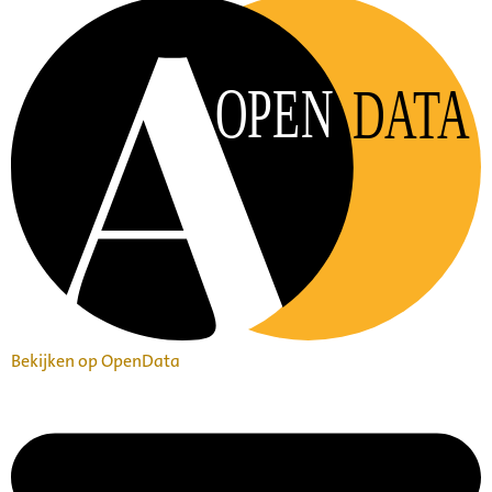
OPEN
DATA
Bekijken op OpenData