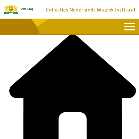
Collecties Nederlands Muziek Instituut
Home
Actueel
Bronnen en collecties
Dienstverlening
Bezoek
Over
Contact