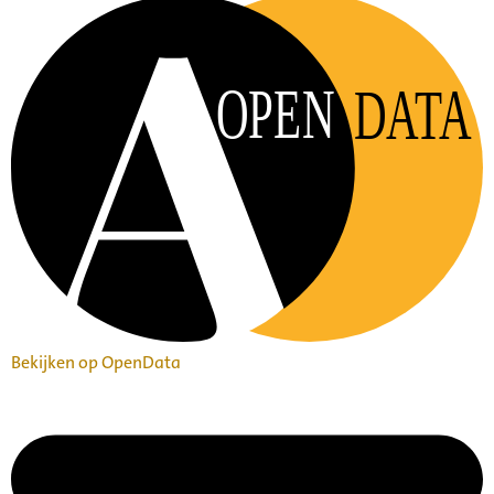
OPEN
DATA
Bekijken op OpenData