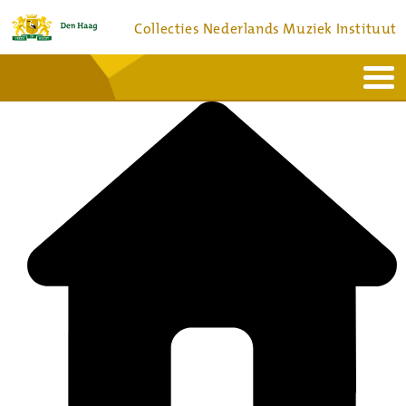
Collecties Nederlands Muziek Instituut
Home
Actueel
Bronnen en collecties
Dienstverlening
Bezoek
Over
Contact