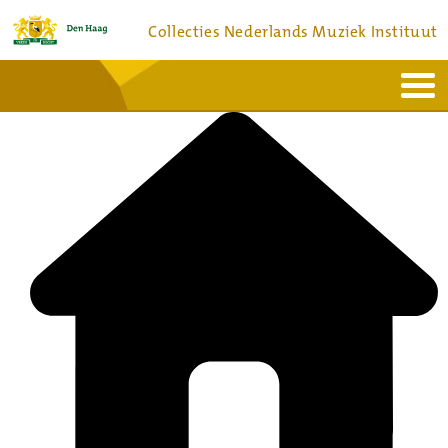
Collecties Nederlands Muziek Instituut
Home
Actueel
Bronnen en collecties
Dienstverlening
Bezoek
Over
Contact