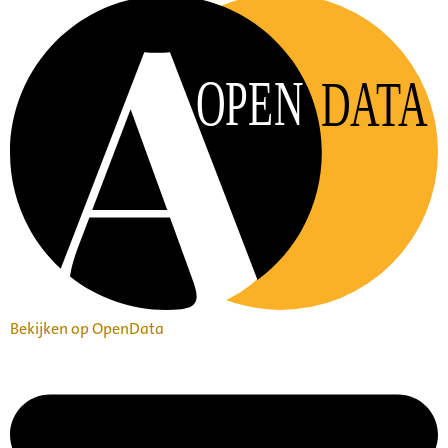
OPEN
DATA
Bekijken op OpenData