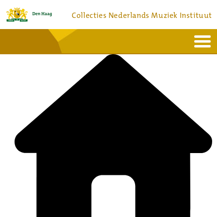
Collecties Nederlands Muziek Instituut
Home
Actueel
Bronnen en collecties
Dienstverlening
Bezoek
Over
Contact