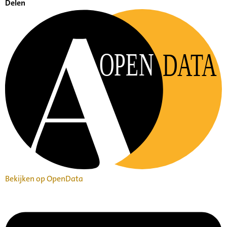
Delen
OPEN
DATA
Bekijken op OpenData