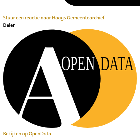
Stuur een reactie naar Haags Gemeentearchief
Delen
OPEN
DATA
Bekijken op OpenData