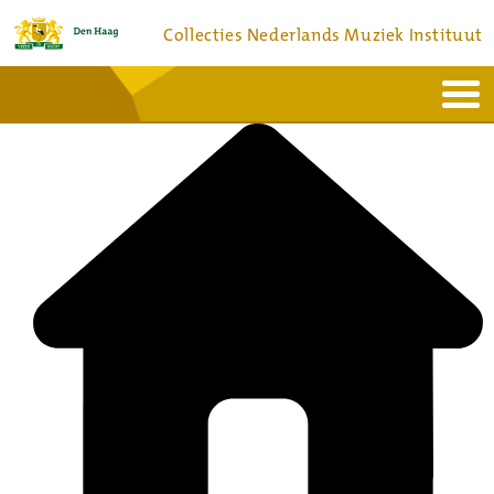
Collecties Nederlands Muziek Instituut
Home
Actueel
Bronnen en collecties
Dienstverlening
Bezoek
Over
Contact