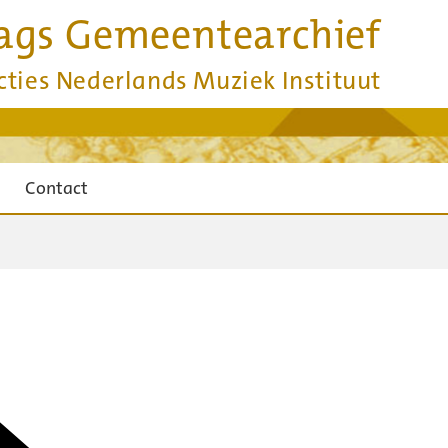
ags Gemeentearchief
cties Nederlands Muziek Instituut
Contact