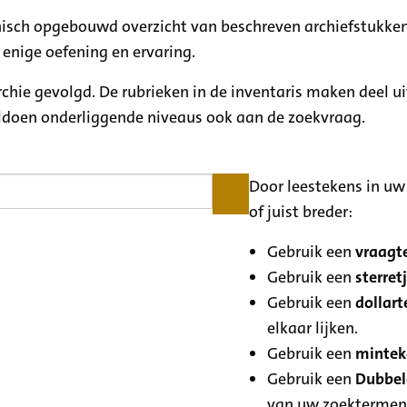
rchisch opgebouwd overzicht van beschreven archiefstukken
 enige oefening en ervaring.
archie gevolgd. De rubrieken in de inventaris maken deel u
oldoen onderliggende niveaus ook aan de zoekvraag.
Door leestekens in uw 
of juist breder:
Gebruik een
vraagte
Gebruik een
sterretj
Gebruik een
dollart
elkaar lijken.
Gebruik een
minteke
Gebruik een
Dubbele
van uw zoektermen