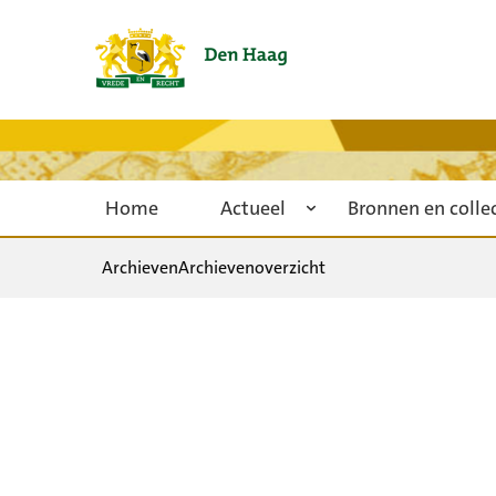
Home
Actueel
Bronnen en colle
Archieven
Archievenoverzicht