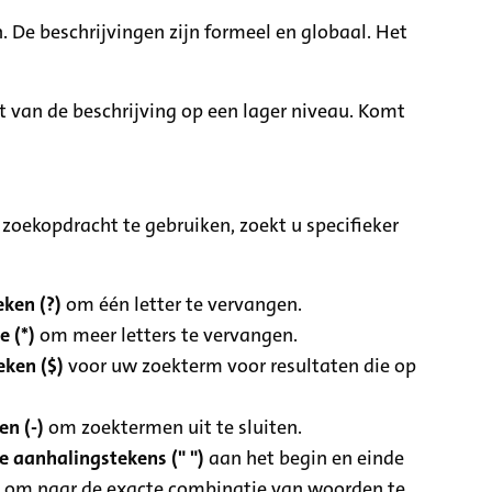
. De beschrijvingen zijn formeel en globaal. Het
it van de beschrijving op een lager niveau. Komt
zoekopdracht te gebruiken, zoekt u specifieker
ken (?)
om één letter te vervangen.
e (*)
om meer letters te vervangen.
eken ($)
voor uw zoekterm voor resultaten die op
n (-)
om zoektermen uit te sluiten.
 aanhalingstekens (" ")
aan het begin en einde
 om naar de exacte combinatie van woorden te