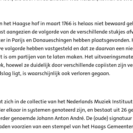
 het Haagse hof in maart 1766 is helaas niet bewaard ge
st aangezien de volgorde van de verschillende stukjes af
ter in Parijs en Donaueschingen hebben plaatsgevonden. H
eve volgorde hebben vastgesteld en dat ze daarvan een n
t is om partijen van te laten maken. Het uitvoeringsmater
k, hoewel ze duidelijk door verschillende copiisten zijn v
slag ligt, is waarschijnlijk ook verloren gegaan.
ich in de collectie van het Nederlands Muziek Instituut 
er elkaar in systemen genoteerd zijn, en bestaat uit 26
erder genoemde Johann Anton André. De (oude) signatuur 4
bladen voorzien van een stempel van het Haags Gemeent