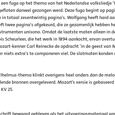
 een fuga op het thema van het Nederlandse volksliedje 
efloten danwel gezongen werd. Deze fuga begint op pagin
e in totaal zesentwintig pagina's. Wolfgang heeft hard a
eeft twee pagina's afgekeurd, die ze gezamenlijk hebben h
strumenten unisono. Omdat de laatste maten alleen in d
s Scheurleer, die het werk in 1894 aankocht, ervan overtu
ozart-kenner Carl Reinecke de opdracht 'in de geest van 
r niets extra's te componeren viel. De slotmaten konden
lhelmus-thema klinkt overigens heel anders dan de melod
llende bronnen overgeleverd. Mozart’s versie is gebasee
 KV 25.
hrift bewaard gebleven als het uitvoeringsmateriaal van