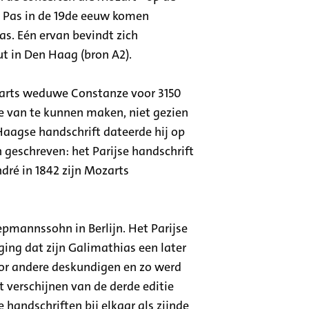
. Pas in de 19de eeuw komen
s. Eén ervan bevindt zich
ut in Den Haag (bron A2).
zarts weduwe Constanze voor 3150
e van te kunnen maken, niet gezien
 Haagse handschrift dateerde hij op
jn geschreven: het Parijse handschrift
dré in 1842 zijn Mozarts
epmannssohn in Berlijn. Het Parijse
ing dat zijn Galimathias een later
or andere deskundigen en zo werd
t verschijnen van de derde editie
 handschriften bij elkaar als zijnde