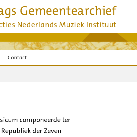
ags Gemeentearchief
cties Nederlands Muziek Instituut
Contact
usicum componeerde ter
 Republiek der Zeven