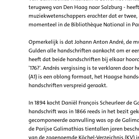
terugweg van Den Haag naar Salzburg - heeft 
muziekwetenschappers erachter dat er twee, 
momenteel in de Bibliothèque National in Pari
Opmerkelijk is dat Johann Anton André, de m
Gulden alle handschriften aankocht om er ee
heeft dat beide handschriften bij elkaar hoor
'176?'. Andrés vergissing is te verklaren door
(A1) is een oblong formaat, het Haagse handsc
handschriften verspreid geraakt.
In 1894 kocht Daniël François Scheurleer de G
handschrift was in 1866 reeds in het bezit g
gecomponeerde aanvulling was op de Galimat
de Parijse Galimathias tientallen jaren besch
van de zogenoemde Köchel-Verzeichnis (KV) in 