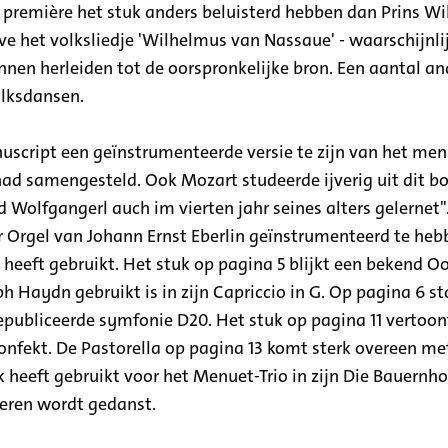
e première het stuk anders beluisterd hebben dan Prins Wi
ve het volksliedje 'Wilhelmus van Nassaue' - waarschijnl
nen herleiden tot de oorspronkelijke bron. Een aantal an
lksdansen.
uscript een geïnstrumenteerde versie te zijn van het men
ad samengesteld. Ook Mozart studeerde ijverig uit dit boe
d Wolfgangerl auch im vierten jahr seines alters gelernet
 für Orgel van Johann Ernst Eberlin geïnstrumenteerd te he
eeft gebruikt. Het stuk op pagina 5 blijkt een bekend Oost
 Haydn gebruikt is in zijn Capriccio in G. Op pagina 6 sta
epubliceerde symfonie D20. Het stuk op pagina 11 vertoo
onfekt. De Pastorella op pagina 13 komt sterk overeen met
k heeft gebruikt voor het Menuet-Trio in zijn Die Bauernhoc
ieren wordt gedanst.