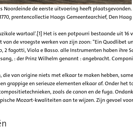
is Noordeinde de eerste uitvoering heeft plaatsgevonden.
e, 1770, prentencollectie Haags Gemeentearchief, Den Haag
kale wartaal'.[1] Het is een potpourri bestaande uit 16 v
jst van de vroegste werken van zijn zoon: "Ein Quodlibet
o, 2 fagotti, Viola e Basso. alle Instrumenten haben ihre 
sang, : der Prinz Wilhelm genannt : angebracht. Componir
die van origine niets met elkaar te maken hebben, samen.
en grappige en serieuze elementen elkaar af. Onder het t
ompositietechnieken, zoals de canon en de fuga. Ondanks
typische Mozart-kwaliteiten aan te wijzen. Zijn gevoel vo
ën