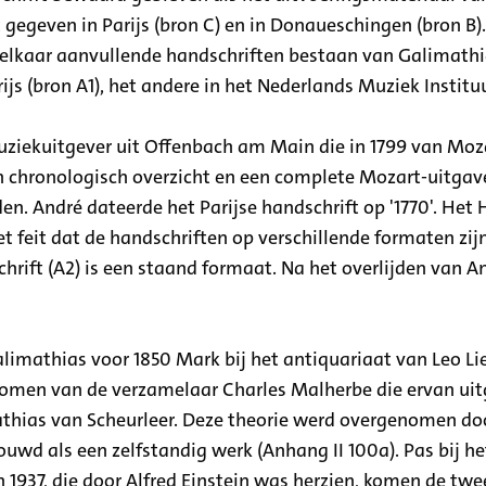
gegeven in Parijs (bron C) en in Donaueschingen (bron B)
elkaar aanvullende handschriften bestaan van Galimathia
js (bron A1), het andere in het Nederlands Muziek Institu
uziekuitgever uit Offenbach am Main die in 1799 van Mo
n chronologisch overzicht en een complete Mozart-uitgav
den. André dateerde het Parijse handschrift op '1770'. Het
 het feit dat de handschriften op verschillende formaten zi
hrift (A2) is een staand formaat. Na het overlijden van An
alimathias voor 1850 Mark bij het antiquariaat van Leo Li
ekomen van de verzamelaar Charles Malherbe die ervan uitg
hias van Scheurleer. Deze theorie werd overgenomen do
ouwd als een zelfstandig werk (Anhang II 100a). Pas bij he
1937, die door Alfred Einstein was herzien, komen de twee