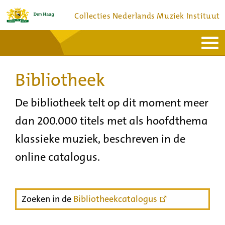
Collecties Nederlands Muziek Instituut
Home
Actueel
Bronnen en collecties
Bibliotheek
Dienstverlening
Bezoek
Over
Contact
De bibliotheek telt op dit moment meer
dan 200.000 titels met als hoofdthema
klassieke muziek, beschreven in de
online catalogus.
Zoeken in de
Bibliotheekcatalogus