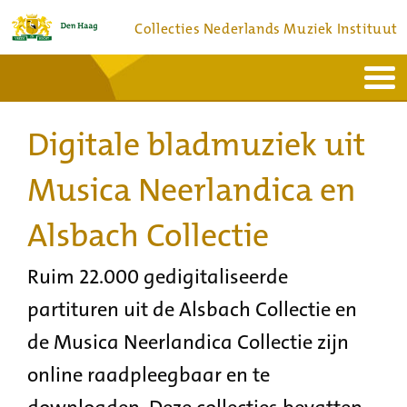
Collecties Nederlands Muziek Instituut
Home
Actueel
Bronnen en collecties
Digitale bladmuziek uit
Dienstverlening
Bezoek
Over
Contact
Musica Neerlandica en
Alsbach Collectie
Ruim 22.000 gedigitaliseerde
partituren uit de Alsbach Collectie en
de Musica Neerlandica Collectie zijn
online raadpleegbaar en te