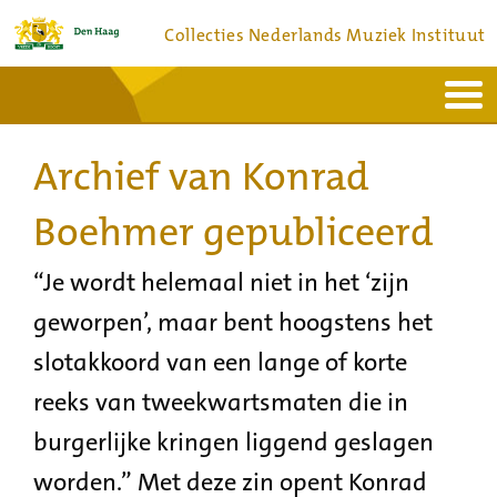
Collecties Nederlands Muziek Instituut
Home
Actueel
Bronnen en collecties
Archief van Konrad
Dienstverlening
Bezoek
Over
Contact
Boehmer gepubliceerd
“Je wordt helemaal niet in het ‘zijn
geworpen’, maar bent hoogstens het
slotakkoord van een lange of korte
reeks van tweekwartsmaten die in
burgerlijke kringen liggend geslagen
worden.” Met deze zin opent Konrad