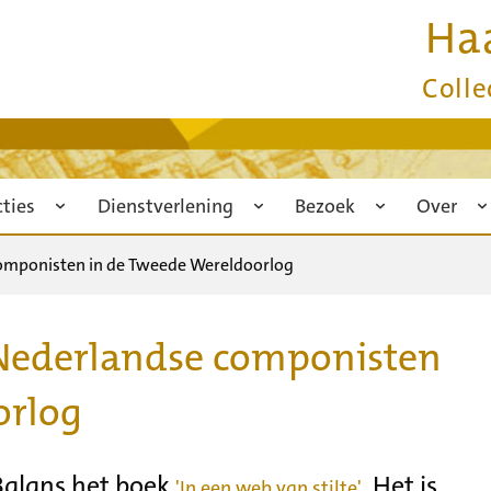
Ha
Colle
cties
Dienstverlening
Bezoek
Over
 componisten in de Tweede Wereldoorlog
, Nederlandse componisten
orlog
 Balans het boek
Het is
.
'In een web van stilte'