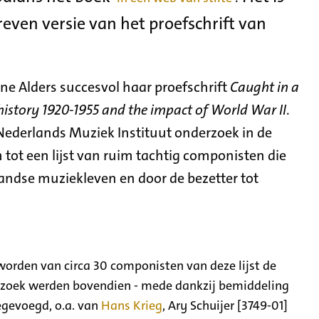
even versie van het proefschrift van
e Alders succesvol haar proefschrift
Caught in a
history 1920-1955 and the impact of World War II
.
s Nederlands Muziek Instituut onderzoek in de
ot een lijst van ruim tachtig componisten die
landse muziekleven en door de bezetter tot
 worden van circa 30 componisten van deze lijst de
erzoek werden bovendien - mede dankzij bemiddeling
egevoegd, o.a. van
Hans Krieg
, Ary Schuijer [3749-01]