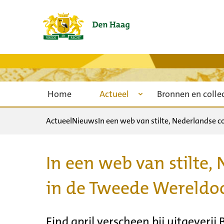
Home
Actueel
Bronnen en colle
Actueel
Nieuws
In een web van stilte, Nederlandse
In een web van stilte
in de Tweede Wereldo
Eind april verscheen bij uitgeverij